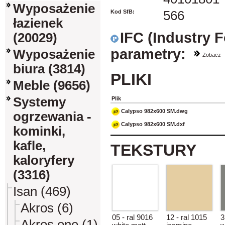
Wyposażenie
Kod SfB:
566
łazienek
IFC (Industry 
(20029)
parametry:
Wyposażenie
Zobacz
biura (3814)
PLIKI
Meble (9656)
Systemy
Plik
Calypso 982x600 SM.dwg
ogrzewania -
Calypso 982x600 SM.dxf
kominki,
kafle,
TEKSTURY
kaloryfery
(3316)
Isan (469)
Akros (6)
05 - ral 9016
12 - ral 1015
3
Akros one (1)