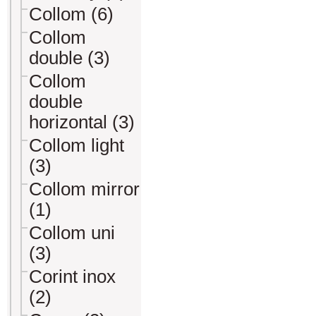
Collom (6)
Collom
double (3)
Collom
double
horizontal (3)
Collom light
(3)
Collom mirror
(1)
Collom uni
(3)
Corint inox
(2)