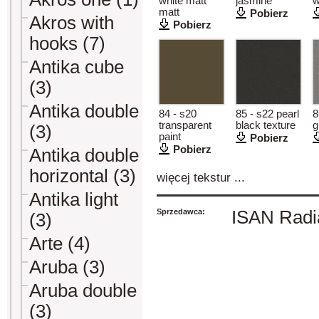
white matt
jasmine
w
matt
Pobierz
Akros with
Pobierz
hooks (7)
Antika cube
(3)
Antika double
84 - s20
85 - s22 pearl
8
transparent
black texture
g
(3)
paint
Pobierz
Pobierz
Antika double
horizontal (3)
więcej tekstur ...
Antika light
Sprzedawca:
ISAN Radiá
(3)
Arte (4)
Aruba (3)
Aruba double
(3)