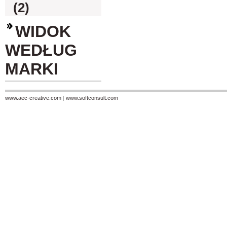
(2)
WIDOK
WEDŁUG
MARKI
www.aec-creative.com
|
www.softconsult.com