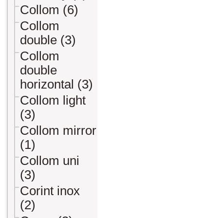
Collom (6)
Collom
double (3)
Collom
double
horizontal (3)
Collom light
(3)
Collom mirror
(1)
Collom uni
(3)
Corint inox
(2)