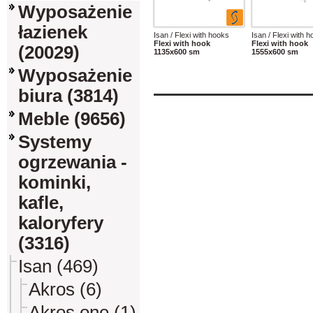
Wyposażenie
łazienek
Isan / Flexi with hooks
Isan / Flexi with 
Flexi with hook
Flexi with hook
(20029)
1135x600 sm
1555x600 sm
Wyposażenie
biura (3814)
Meble (9656)
Systemy
ogrzewania -
kominki,
kafle,
kaloryfery
(3316)
Isan (469)
Akros (6)
Akros one (1)