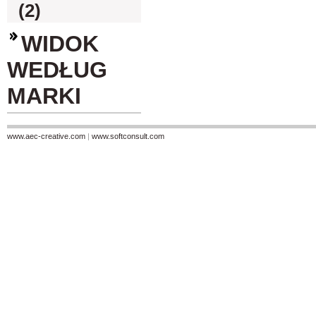
(2)
WIDOK
WEDŁUG
MARKI
www.aec-creative.com
|
www.softconsult.com