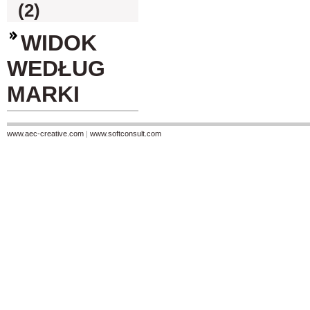
(2)
WIDOK
WEDŁUG
MARKI
www.aec-creative.com
|
www.softconsult.com