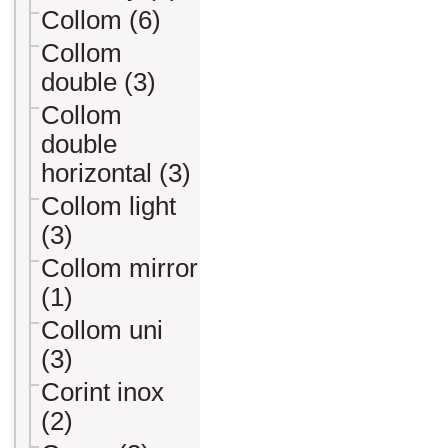
Collom (6)
Collom
double (3)
Collom
double
horizontal (3)
Collom light
(3)
Collom mirror
(1)
Collom uni
(3)
Corint inox
(2)