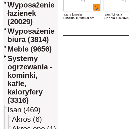
Wyposażenie
łazienek
Isan / Linosia
Isan / Linosia
Linosia 1180x500 sm
Linosia 1180x60
(20029)
Wyposażenie
biura (3814)
Meble (9656)
Systemy
ogrzewania -
kominki,
kafle,
kaloryfery
(3316)
Isan (469)
Akros (6)
Akros one (1)