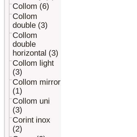
Collom (6)
Collom
double (3)
Collom
double
horizontal (3)
Collom light
(3)
Collom mirror
(1)
Collom uni
(3)
Corint inox
(2)