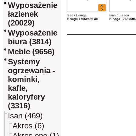
Wyposażenie
łazienek
Isan / E-saga
Isan / E-saga
E-saga 1765x456 ak
E-saga 1765x606
(20029)
Wyposażenie
biura (3814)
Meble (9656)
Systemy
ogrzewania -
kominki,
kafle,
kaloryfery
(3316)
Isan (469)
Akros (6)
Akros one (1)