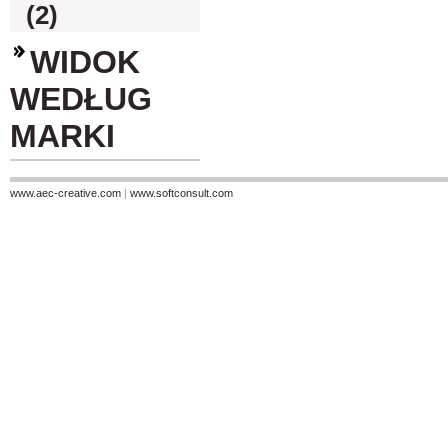
(2)
WIDOK
WEDŁUG
MARKI
www.aec-creative.com
|
www.softconsult.com