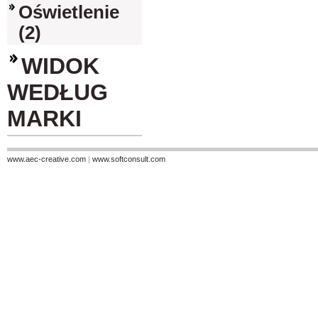
Oświetlenie
(2)
WIDOK
WEDŁUG
MARKI
www.aec-creative.com
|
www.softconsult.com