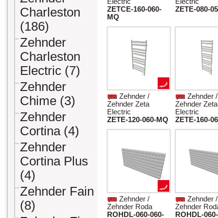
Electric
Electric
Charleston
ZETCE-160-060-
ZETE-080-0
MQ
(186)
Zehnder
Charleston
Electric (7)
Zehnder
Zehnder /
Zehnder /
Chime (3)
Zehnder Zeta
Zehnder Zeta
Electric
Electric
Zehnder
ZETE-120-060-MQ
ZETE-160-0
Cortina (4)
Zehnder
Cortina Plus
(4)
Zehnder Fain
Zehnder /
Zehnder /
(8)
Zehnder Roda
Zehnder Rod
ROHDL-060-060-
ROHDL-060-