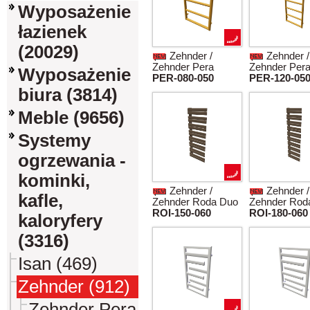
Wyposażenie
łazienek
(20029)
Zehnder /
Zehnder /
Zehnder Pera
Zehnder Per
Wyposażenie
PER-080-050
PER-120-05
biura (3814)
Meble (9656)
Systemy
ogrzewania -
kominki,
Zehnder /
Zehnder /
kafle,
Zehnder Roda Duo
Zehnder Rod
ROI-150-060
ROI-180-060
kaloryfery
(3316)
Isan (469)
Zehnder (912)
Zehnder Pera