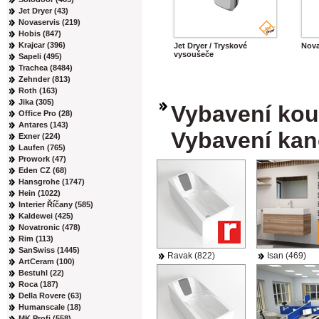
Jet Dryer (43)
Novaservis (219)
Hobis (847)
Krajcar (396)
Jet Dryer / Tryskové
Nova
vysoušeče
Sapeli (495)
Trachea (8484)
Zehnder (813)
Roth (163)
Jika (305)
Vybavení kou
Office Pro (28)
Antares (143)
Vybavení kan
Exner (224)
Laufen (765)
Prowork (47)
Eden CZ (68)
Hansgrohe (1747)
Hein (1022)
Interier Říčany (585)
Kaldewei (425)
Novatronic (478)
Rim (113)
SanSwiss (1445)
Ravak (822)
Isan (469)
ArtCeram (100)
Bestuhl (22)
Roca (187)
Della Rovere (63)
Humanscale (18)
MK Profi (558)