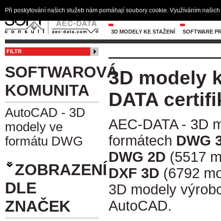
Při poskytování našich služeb nám pomáhají soubory cookie. Využíváním našich 
3D MODELY KE STAŽENÍ
SOFTWARE PR
FILTR
SOFTWAROVÁ
3D modely k
KOMUNITA
DATA certif
AutoCAD - 3D
AEC-DATA - 3D mo
modely ve
formátech
DWG 
formátu DWG
DWG 2D
(5517 m
ZOBRAZENÍ
DXF 3D
(6792 mo
DLE
3D modely výrobc
ZNAČEK
AutoCAD.