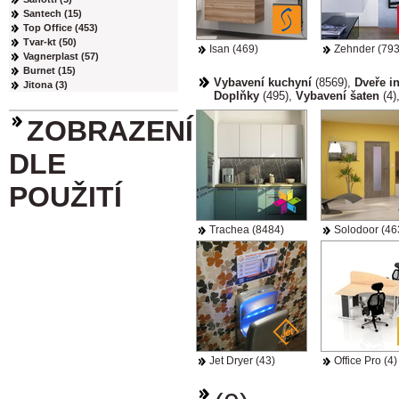
Santech (15)
Top Office (453)
Tvar-kt (50)
Isan (469)
Zehnder (793
Vagnerplast (57)
Burnet (15)
Vybavení kuchyní
(8569)
,
Dveře i
Jitona (3)
Doplňky
(495)
,
Vybavení šaten
(4)
ZOBRAZENÍ
DLE
POUŽITÍ
Trachea (8484)
Solodoor (46
Jet Dryer (43)
Office Pro (4)