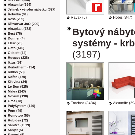
Aksamite (394)
Jelínek - výroba nábytku (327)
Řehulka (91)
Ravak (5)
Hobis (847)
Resa (209)
Dřevotvar JnO (209)
Bytový nábyt
Alcaplast (173)
Best (78)
Donner (4)
systémy - krb
Ellux (78)
Gato (446)
(3197)
Geberit (14)
Hueppe (228)
Iktus (51)
Kerkotherm (194)
Kiklos (50)
Kořan (470)
Křovina (34)
Le Bon (525)
Makra (243)
Novum (198)
Oras (78)
Trachea (8484)
Aksamite (39
PolySystem (146)
Pont (49)
Romotop (55)
Rubidea (72)
Sanitec (1539)
Sanjet (5)
Sanotti (5)