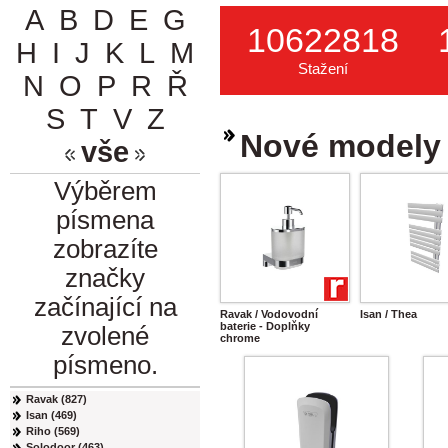
A
B
D
E
G
10622818
H
I
J
K
L
M
Stažení
N
O
P
R
Ř
S
T
V
Z
Nové modely
vše
Výběrem
písmena
zobrazíte
značky
začínající na
Ravak / Vodovodní
Isan / Thea
baterie - Doplňky
zvolené
chrome
písmeno.
Ravak (827)
Isan (469)
Riho (569)
Solodoor (463)