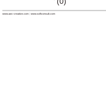
(0)
www.aec-creative.com
|
www.softconsult.com