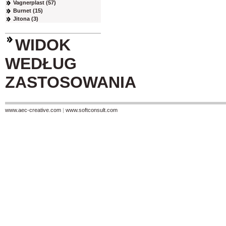
Vagnerplast (57)
Burnet (15)
Jitona (3)
WIDOK
WEDŁUG
ZASTOSOWANIA
www.aec-creative.com
|
www.softconsult.com