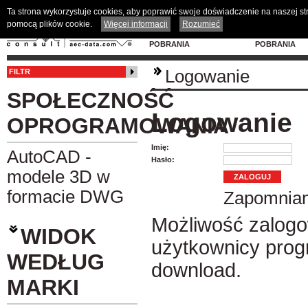
Ta strona wykorzystuje cookies, aby poprawić swoje doświadczenie na naszej s
pomocą plików cookie.
Więcej informacji
Rozumieć
MODELE 3D DO
PROGRAM D
POBRANIA
POBRANIA
Logowanie
FILTR
SPOŁECZNOŚĆ
Logowanie
OPROGRAMOWANIA
Imię:
AutoCAD -
Hasło:
modele 3D w
formacie DWG
Zapomnian
Możliwość zalogo
WIDOK
użytkownicy pro
WEDŁUG
download
.
MARKI