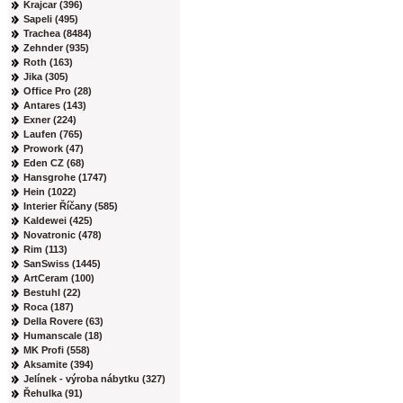
Krajcar (396)
Sapeli (495)
Trachea (8484)
Zehnder (935)
Roth (163)
Jika (305)
Office Pro (28)
Antares (143)
Exner (224)
Laufen (765)
Prowork (47)
Eden CZ (68)
Hansgrohe (1747)
Hein (1022)
Interier Říčany (585)
Kaldewei (425)
Novatronic (478)
Rim (113)
SanSwiss (1445)
ArtCeram (100)
Bestuhl (22)
Roca (187)
Della Rovere (63)
Humanscale (18)
MK Profi (558)
Aksamite (394)
Jelínek - výroba nábytku (327)
Řehulka (91)