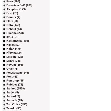
Resa (209)
Dřevotvar JnO (209)
Alcaplast (173)
Best (78)
Donner (4)
Ellux (78)
Gato (446)
Geberit (14)
Hueppe (228)
Iktus (51)
Kerkotherm (194)
Kiklos (50)
Kořan (470)
Křovina (34)
Le Bon (525)
Makra (243)
Novum (198)
Oras (78)
PolySystem (146)
Pont (49)
Romotop (55)
Rubidea (72)
Sanitec (1539)
Sanjet (5)
Sanotti (5)
Santech (15)
Top Office (453)
Tvar-kt (50)