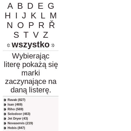
A
B
D
E
G
H
I
J
K
L
M
N
O
P
R
Ř
S
T
V
Z
wszystko
Wybierając
literę pokażą się
marki
zaczynające na
daną listerę.
Ravak (827)
Isan (469)
Riho (569)
Solodoor (463)
Jet Dryer (43)
Novaservis (219)
Hobis (847)