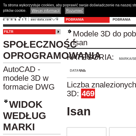
Ta strona wykorzystuje cookies, aby poprawić swoje doświadczenie na naszej s
plików cookie.
Więcej informacji
Rozumieć
MODELE 3D DO
PROGRAM D
POBRANIA
POBRANIA
Modele 3D do pob
FILTR
Isan
SPOŁECZNOŚĆ
OPROGRAMOWANIA
KATEGORIA:
MARKA/SE
AutoCAD -
DATA
modele 3D w
Liczba znalezionyc
formacie DWG
3D:
469
WIDOK
Isan
WEDŁUG
MARKI