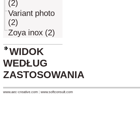
(2)
Variant photo
(2)
Zoya inox (2)
WIDOK
WEDŁUG
ZASTOSOWANIA
www.aec-creative.com
|
www.softconsult.com