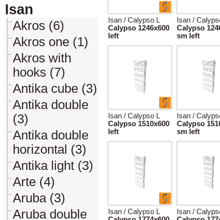
Isan
Isan / Calypso L
Isan / Calyps
Akros (6)
Calypso 1246x600
Calypso 124
left
sm left
Akros one (1)
Akros with
hooks (7)
Antika cube (3)
Antika double
(3)
Isan / Calypso L
Isan / Calyps
Calypso 1510x600
Calypso 151
left
sm left
Antika double
horizontal (3)
Antika light (3)
Arte (4)
Aruba (3)
Aruba double
Isan / Calypso L
Isan / Calyps
Calypso 1774x600
Calypso 177