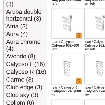
(3)
left
sm left
Aruba double
horizontal (3)
Atria (3)
Aura (4)
Aura chrome
Isan / Calypso L
Isan / Calyps
Calypso 982x600
Calypso 982
(4)
left
sm left
Avondo (8)
Calypso L (16)
Calypso R (16)
Carme (3)
Club edge (3)
Isan / Calypso R
Isan / Calyp
Calypso 1246x600
Calypso 124
Club sky (3)
sk
sm
Collom (6)