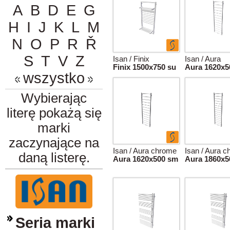
A
B
D
E
G
H
I
J
K
L
M
N
O
P
R
Ř
S
T
V
Z
Isan / Finix
Isan / Aura
Finix 1500x750 su
Aura 1620x5
wszystko
Wybierając
literę pokażą się
marki
zaczynające na
Isan / Aura chrome
Isan / Aura 
daną listerę.
Aura 1620x500 sm
Aura 1860x5
Seria marki