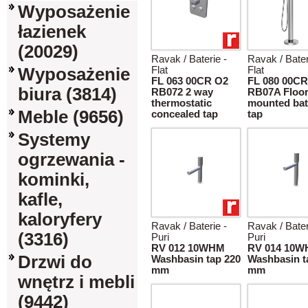
Wyposażenie
łazienek
(20029)
Ravak / Baterie -
Ravak / Bater
Wyposażenie
Flat
Flat
FL 063 00CR O2
FL 080 00CR
biura (3814)
RB072 2 way
RB07A Floo
thermostatic
mounted bat
Meble (9656)
concealed tap
tap
Systemy
ogrzewania -
kominki,
kafle,
kaloryfery
Ravak / Baterie -
Ravak / Bater
(3316)
Puri
Puri
RV 012 10WHM
RV 014 10
Drzwi do
Washbasin tap 220
Washbasin t
mm
mm
wnętrz i mebli
(9442)