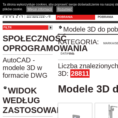
Ta strona wykorzystuje cookies, aby poprawić swoje doświadczenie na naszej s
plików cookie.
Więcej informacji
Rozumieć
MODELE 3D DO
PROGRAM D
POBRANIA
POBRANIA
Modele 3D do pob
FILTR
SPOŁECZNOŚĆ
KATEGORIA:
MARKA/SE
OPROGRAMOWANIA
DATA
AutoCAD -
Liczba znalezionyc
modele 3D w
3D:
28811
formacie DWG
Modele 3D d
WIDOK
WEDŁUG
ZASTOSOWANIA