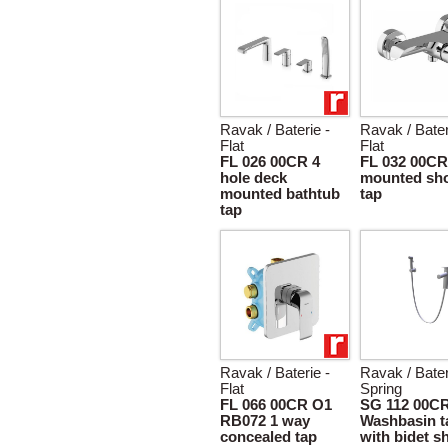
Ravak / Baterie -
Ravak / Bater
Flat
Flat
FL 026 00CR 4
FL 032 00CR
hole deck
mounted sh
mounted bathtub
tap
tap
Ravak / Baterie -
Ravak / Bater
Flat
Spring
FL 066 00CR O1
SG 112 00C
RB072 1 way
Washbasin t
concealed tap
with bidet 