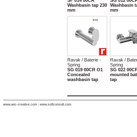
SF 014 00CR
SG 012 00C
Washbasin tap 230
Washbasin t
mm
mm
Ravak / Baterie -
Ravak / Bater
Spring
Spring
SG 019 00CR O1
SG 022 00CR
Concealed
mounted bat
washbasin tap
tap
www.aec-creative.com
|
www.softconsult.com