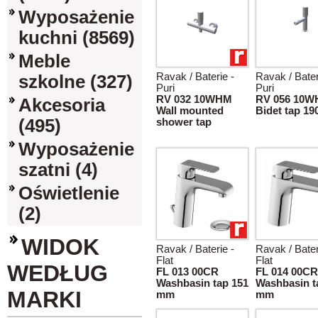
Wyposażenie
kuchni (8569)
Meble
Ravak / Baterie -
Ravak / Bater
szkolne (327)
Puri
Puri
RV 032 10WHM
RV 056 10
Akcesoria
Wall mounted
Bidet tap 1
(495)
shower tap
Wyposażenie
szatni (4)
Oświetlenie
(2)
WIDOK
Ravak / Baterie -
Ravak / Bater
Flat
Flat
WEDŁUG
FL 013 00CR
FL 014 00CR
Washbasin tap 151
Washbasin t
MARKI
mm
mm