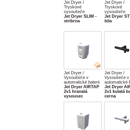
Jet Dryer /
Jet Dryer /
Tryskové
Tryskové
vysoušeče
vysoušeče
Jet Dryer SLIM -
Jet Dryer S
stribrna
bila
Jet Dryer /
Jet Dryer /
Vysoušeče v
Vysoušeče v
automatické baterii
automatické b
Jet Dryer AIRTAP
Jet Dryer A
2v1 hranatá
2v1 kulatá b
vysousec
cerna