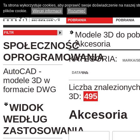
Ta strona wykorzystuje cookies, aby poprawić swoje doświadczenie na naszej s
plików cookie.
Więcej informacji
Rozumieć
MODELE 3D DO
PROGRAM D
POBRANIA
POBRANIA
Modele 3D do pob
FILTR
Akcesoria
SPOŁECZNOŚĆ
OPROGRAMOWANIA
KATEGORIA:
MARKA/SE
AutoCAD -
DATA
modele 3D w
Liczba znalezionyc
formacie DWG
3D:
495
WIDOK
Akcesoria
WEDŁUG
ZASTOSOWANIA