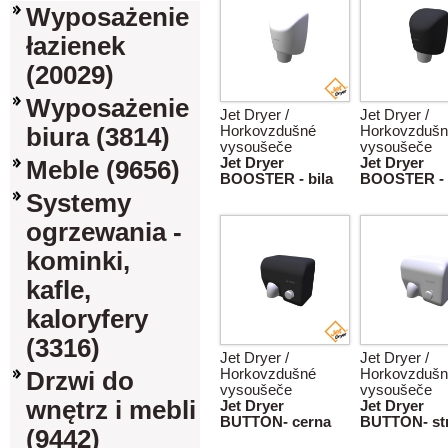
Wyposażenie
łazienek
(20029)
Wyposażenie
Jet Dryer /
Jet Dryer /
biura (3814)
Horkovzdušné
Horkovzdušn
vysoušeče
vysoušeče
Jet Dryer
Jet Dryer
Meble (9656)
BOOSTER - bila
BOOSTER - 
Systemy
ogrzewania -
kominki,
kafle,
kaloryfery
(3316)
Jet Dryer /
Jet Dryer /
Horkovzdušné
Horkovzdušn
Drzwi do
vysoušeče
vysoušeče
wnętrz i mebli
Jet Dryer
Jet Dryer
BUTTON- cerna
BUTTON- str
(9442)