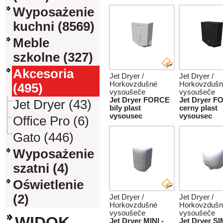
Wyposażenie
kuchni (8569)
Meble
szkolne (327)
Akcesoria
Jet Dryer /
Jet Dryer /
Horkovzdušné
Horkovzdušn
(495)
vysoušeče
vysoušeče
Jet Dryer FORCE
Jet Dryer 
Jet Dryer (43)
bily plast
cerny plast
vysousec
vysousec
Office Pro (6)
Gato (446)
Wyposażenie
szatni (4)
Oświetlenie
(2)
Jet Dryer /
Jet Dryer /
Horkovzdušné
Horkovzdušn
vysoušeče
vysoušeče
WIDOK
Jet Dryer MINI -
Jet Dryer S