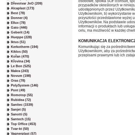
osobowe, spółka SOFTconsult, spo
Dřevotvar JnO (209)
przypadków określonych w niniej
Alcaplast (173)
udostępnionych przez Użytkownika
Best (78)
Użytkownikom, b) wykorzystanie w 
przyszłości przedstawione wyżej u
Donner (4)
Użytkowników. Na podstawie udost
Ellux (78)
informacji o produktach lub usług
Gato (446)
celu, ma możliwość w każdej chwil
Geberit (14)
Hueppe (228)
KOMUNIKACJA ELEKTRONIC
Iktus (51)
Komunikując się za pośrednictwem
Kerkotherm (194)
Użytkownikom, aby za pośrednictwe
Kiklos (50)
przepisami prawnymi lub ich zataje
Kořan (470)
Křovina (34)
Le Bon (525)
Makra (243)
Novum (198)
Oras (78)
PolySystem (146)
Pont (49)
Romotop (55)
Rubidea (72)
Sanitec (1539)
Sanjet (5)
Sanotti (5)
Santech (15)
Top Office (453)
Tvar-kt (50)
Vagnerplast (57)