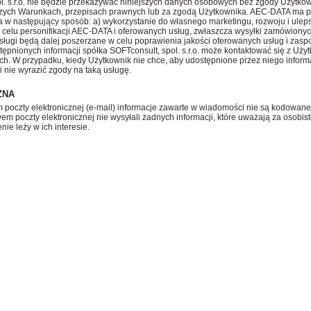
l. s.r.o. nie będzie przekazywać niniejszych danych osobowych bez zgody Użytkow
szych Warunkach, przepisach prawnych lub za zgodą Użytkownika. AEC-DATA ma p
 w następujący sposób: a) wykorzystanie do własnego marketingu, rozwoju i ulep
celu personifikacji AEC-DATA i oferowanych usług, zwłaszcza wysyłki zamówionych
sługi będą dalej poszerzane w celu poprawienia jakości oferowanych usług i zaspo
ępnionych informacji spółka SOFTconsult, spol. s.r.o. może kontaktować się z Uż
ach. W przypadku, kiedy Użytkownik nie chce, aby udostępnione przez niego infor
i nie wyrazić zgody na taką usługę.
ZNA
 poczty elektronicznej (e-mail) informacje zawarte w wiadomości nie są kodowan
m poczty elektronicznej nie wysyłali żadnych informacji, które uważają za osobist
nie leży w ich interesie.