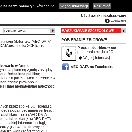
ČESKY
ENGLISH
DEUTSCH
POLSKA
odę na nasze pomocą plików cookie.
Więcej informacji
Rozumieć
Użytkownik niezalogowany
Logowanie
WYSZUKIWANIE SZCZEGÓŁOWE
POBIERANIE ZBIOROWE
data.com (dalej jako "AEC-DATA")
-DATA jest spółka SOFTconsult,
Program do zbiorowego
pobierania modele 3D
Więcej informacji
tkowanie w formie
AEC-DATA na Facebooku
dynie za pisemną zgodą zarządcy.
lona żadna inna publikacja,
nione są jakiekolwiek ingerencje w
 naruszenie praw spółki
ła i inne niematerialne należności
anych przez spółkę SOFTconsult,
ść i aktualność niniejszej treści.
nia opublikowane na AEC-DATA
łoszenia lub reklamy na AEC-DATA
 do takiej informacji, usługi,
ropozycji zawarcia umowy ani
jakiejkolwiek części treści AEC-