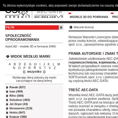
Ta strona wykorzystuje cookies, aby poprawić swoje doświadczenie na naszej s
MODELE 3D DO POBRANIA
PR
Warunki licencji
FILTR
SPOŁECZNOŚĆ
Niniejsze Warunki Licencyjne (dal
OPROGRAMOWANIA
przez osoby trzecie, odwiedzające
spol. s.r.o., upoważniona zgodnie
AutoCAD - modele 3D w formacie DWG
PRAWA AUTORSKIE I ZNAKI
WIDOK WEDŁUG MARKI
Jakiekolwiek użytkowanie AEC-DATA
rozpowszechniania, kopiowania, d
A
B
D
E
G
H
I
J
K
L
M
W takich przypadkach zawsze należ
N
O
P
R
Ř
S
T
V
Z
dystrybucja jakiegokolwiek materi
wszystko
techniczny lub rzeczowy charakter
SOFTconsult, spol. s.r.o. i jedno
Wybierając literę pokażą się marki
są częścią treści AEC-DATA.
zaczynające na daną listerę.
Ravak (827)
TREŚĆ AEC-DATA
Isan (469)
Wszelka treść AEC-DATA służy jed
Riho (569)
spol. s.r.o. za godne zaufania. Sp
Solodoor (463)
Treść AEC-DATA jest na bieżąco a
Jet Dryer (43)
należy oceniać w związku z chwilą 
Novaservis (219)
nie posiada charakteru oferty, reko
Hobis (847)
danych, ogłoszeń lub reklamy. O i
Krajcar (396)
rozpoczęcia jakiejkolwiek transakc