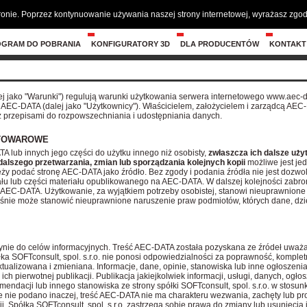
tronie. Poprzez kontynuowanie używania naszej strony internetowej, wyrażasz zg
OGRAM DO POBRANIA
KONFIGURATORY 3D
DLA PRODUCENTÓW
KONTAKT
ej jako "Warunki") regulują warunki użytkowania serwera internetowego www.aec-
 AEC-DATA (dalej jako "Użytkownicy"). Właścicielem, założycielem i zarządcą AEC
 z przepisami do rozpowszechniania i udostępniania danych.
 TOWAROWE
 lub innych jego części do użytku innego niż osobisty,
zwłaszcza ich dalsze uży
alszego przetwarzania, zmian lub sporządzania kolejnych kopii
możliwe jest je
y podać stronę AEC-DATA jako źródło. Bez zgody i podania źródła nie jest dozwo
ału lub części materiału opublikowanego na AEC-DATA. W dalszej kolejności zabro
 AEC-DATA. Użytkowanie, za wyjątkiem potrzeby osobistej, stanowi nieuprawnione
cześnie może stanowić nieuprawnione naruszenie praw podmiotów, których dane, dzie
ynie do celów informacyjnych. Treść AEC-DATA została pozyskana ze źródeł uważ
ółka SOFTconsult, spol. s.r.o. nie ponosi odpowiedzialności za poprawność, kompletno
ktualizowana i zmieniana. Informacje, dane, opinie, stanowiska lub inne ogłosze
ich pierwotnej publikacji. Publikacja jakiejkolwiek informacji, usługi, danych, og
mendacji lub innego stanowiska ze strony spółki SOFTconsult, spol. s.r.o. w stosunku
le nie podano inaczej, treść AEC-DATA nie ma charakteru wezwania, zachęty lub p
ji. Spółka SOFTconsult, spol. s.r.o. zastrzega sobie prawa do zmiany lub usunięcia 