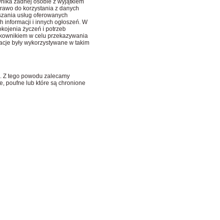
nika żadnej osobie z wyjątkiem
rawo do korzystania z danych
szania usług oferowanych
 informacji i innych ogłoszeń. W
kojenia życzeń i potrzeb
ytkownikiem w celu przekazywania
macje były wykorzystywane w takim
e. Z tego powodu zalecamy
e, poufne lub które są chronione