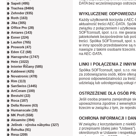
DATA bez wcześniejszego ostrzeże
Sapeli (495)
Trachea (8484)
Zehnder (935)
WYKLUCZENIE ODPOWIEDZIA
Roth (163)
Każdy użytkownik korzysta z AEC-D
Jika (305)
aktualność treści AEC-DATA. Spółk
Office Pro (28)
związku z połączeniem i użytkowan
SOFTconsult, spol. s.r.o. nie gwa
Antares (143)
jakiekolwiek bezpośrednie lub poś
Exner (224)
treści. Spółka SOFTconsult, spol. 
Laufen (765)
w inny sposób przedstawione są na
Prowork (47)
nawiąże z takimi osobami trzecimi.
Eden CZ (68)
na AEC-DATA.
Hansgrohe (1747)
Hein (1022)
LINKI I POŁĄCZENIA Z INN
Interier Říčany (585)
Spółka SOFTconsult, spol. s.r.o. 
Kaldewei (425)
za zobowiązania osób, które oferuj
Novatronic (478)
ponosi odpowiedzialności za treść
Rim (113)
udzielają lub udostępniają usługi 
SanSwiss (1445)
ArtCeram (100)
OSTRZEŻENIE DLA OSÓB P
Bestuhl (22)
Jeśli osoba prawna zarejestruje si
Roca (187)
upoważniona zgodnie z wewnętrzn
Della Rovere (63)
trzecim w związku z tym, że rejes
Humanscale (18)
MK Profi (558)
OCHRONA INFORMACJI I D
Aksamite (394)
W związku z korzystaniem z niekt
Jelínek - výroba nábytku (327)
z przepisami (dalej jako "Ustawa"
Řehulka (91)
określonych w Ustawie i respektu
Resa (209)