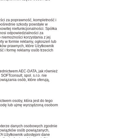
ości za poprawność, kompletność i
 pośrednie szkody powstałe w
owitej niefunkcjonalności. Spółka
nosi odpowiedzialności za
 niemożności korzystania z jej
rty w formie reklamy, ogłoszeń lub
nków prawnych, które Użytkownik
ść i formę reklamy osób trzecich
ośrednictwem AEC-DATA, jak również
SOFTconsult, spol. s.r.o. nie
wiązania osób, które oferują,
ctwem osoby, która jest do tego
zkodę lub ujmę wyrządzoną osobom
rakterze danych osobowych zgodnie
 obowiązków osób powiązanych,
TA Użytkownik udostępni dane