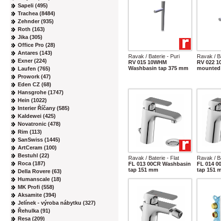
Sapeli (495)
Trachea (8484)
Zehnder (935)
Roth (163)
Jika (305)
Office Pro (28)
Antares (143)
Ravak / Baterie - Puri
Ravak / Ba
Exner (224)
RV 015 10WHM
RV 022 1
Washbasin tap 375 mm
mounted 
Laufen (765)
Prowork (47)
Eden CZ (68)
Hansgrohe (1747)
Hein (1022)
Interier Říčany (585)
Kaldewei (425)
Novatronic (478)
Rim (113)
SanSwiss (1445)
ArtCeram (100)
Bestuhl (22)
Ravak / Baterie - Flat
Ravak / Ba
Roca (187)
FL 013 00CR Washbasin
FL 014 0
tap 151 mm
tap 151 
Della Rovere (63)
Humanscale (18)
MK Profi (558)
Aksamite (394)
Jelínek - výroba nábytku (327)
Řehulka (91)
Resa (209)