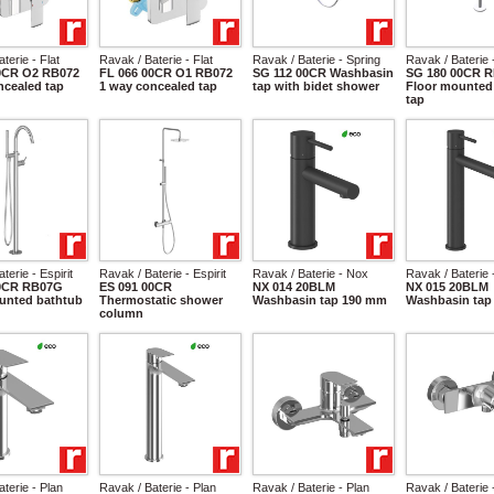
terie - Flat
Ravak / Baterie - Flat
Ravak / Baterie - Spring
Ravak / Baterie 
0CR O2 RB072
FL 066 00CR O1 RB072
SG 112 00CR Washbasin
SG 180 00CR 
ncealed tap
1 way concealed tap
tap with bidet shower
Floor mounted
tap
terie - Espirit
Ravak / Baterie - Espirit
Ravak / Baterie - Nox
Ravak / Baterie 
00CR RB07G
ES 091 00CR
NX 014 20BLM
NX 015 20BLM
unted bathtub
Thermostatic shower
Washbasin tap 190 mm
Washbasin tap
column
terie - Plan
Ravak / Baterie - Plan
Ravak / Baterie - Plan
Ravak / Baterie 