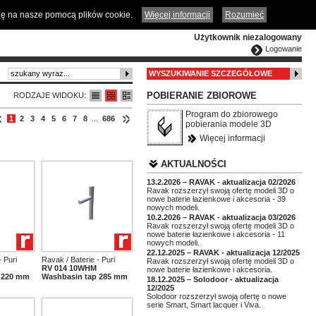
ČESKY
ENGLISH
DEUTSCH
POLSKA
odę na nasze pomocą plików cookie.
Więcej informacji
Rozumieć
Użytkownik niezalogowany
Logowanie
WYSZUKIWANIE SZCZEGÓŁOWE
POBIERANIE ZBIOROWE
RODZAJE WIDOKU:
Program do zbiorowego
1
2
3
4
5
6
7
8
...
686
pobierania modele 3D
Więcej informacji
AKTUALNOŚCI
13.2.2026 – RAVAK - aktualizacja 02/2026
Ravak rozszerzył swoją ofertę modeli 3D o
nowe baterie łazienkowe i akcesoria - 39
nowych modeli.
10.2.2026 – RAVAK - aktualizacja 03/2026
Ravak rozszerzył swoją ofertę modeli 3D o
nowe baterie łazienkowe i akcesoria - 11
nowych modeli.
22.12.2025 – RAVAK - aktualizacja 12/2025
- Puri
Ravak / Baterie - Puri
Ravak rozszerzył swoją ofertę modeli 3D o
RV 014 10WHM
nowe baterie łazienkowe i akcesoria.
 220 mm
Washbasin tap 285 mm
18.12.2025 – Solodoor - aktualizacja
12/2025
Solodoor rozszerzył swoją ofertę o nowe
serie Smart, Smart lacquer i Viva.