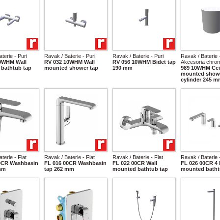
terie - Puri
Ravak / Baterie - Puri
Ravak / Baterie - Puri
Ravak / Baterie 
0WHM Wall
RV 032 10WHM Wall
RV 056 10WHM Bidet tap
Akcesoria chro
bathtub tap
mounted shower tap
190 mm
989 10WHM Cei
mounted show
cylinder 245 
terie - Flat
Ravak / Baterie - Flat
Ravak / Baterie - Flat
Ravak / Baterie -
0CR Washbasin
FL 016 00CR Washbasin
FL 022 00CR Wall
FL 026 00CR 4 
mm
tap 262 mm
mounted bathtub tap
mounted batht