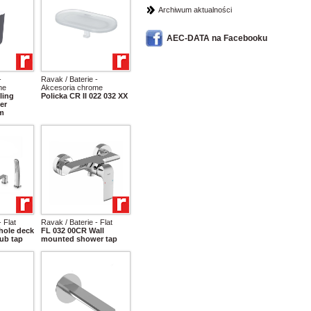
Archiwum aktualności
AEC-DATA na Facebooku
-
Ravak / Baterie -
me
Akcesoria chrome
ling
Policka CR II 022 032 XX
er
mm
 Flat
Ravak / Baterie - Flat
hole deck
FL 032 00CR Wall
ub tap
mounted shower tap