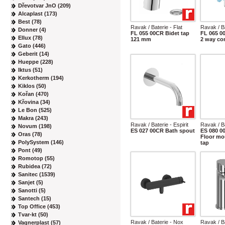
Dřevotvar JnO (209)
Alcaplast (173)
Best (78)
Ravak / Baterie - Flat
Ravak / Ba
Donner (4)
FL 055 00CR Bidet tap
FL 065 0
Ellux (78)
121 mm
2 way co
Gato (446)
Geberit (14)
Hueppe (228)
Iktus (51)
Kerkotherm (194)
Kiklos (50)
Kořan (470)
Křovina (34)
Le Bon (525)
Makra (243)
Ravak / Baterie - Espirit
Ravak / Ba
Novum (198)
ES 027 00CR Bath spout
ES 080 
Oras (78)
Floor mo
PolySystem (146)
tap
Pont (49)
Romotop (55)
Rubidea (72)
Sanitec (1539)
Sanjet (5)
Sanotti (5)
Santech (15)
Top Office (453)
Tvar-kt (50)
Ravak / Baterie - Nox
Ravak / Ba
Vagnerplast (57)