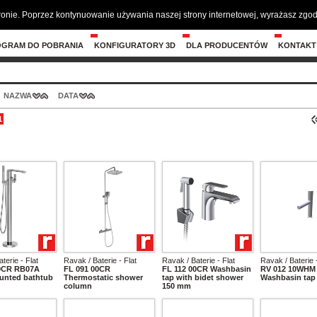
tronie. Poprzez kontynuowanie używania naszej strony internetowej, wyrażasz zg
OGRAM DO POBRANIA
KONFIGURATORY 3D
DLA PRODUCENTÓW
KONTAKT
NAZWA
DATA
1
terie - Flat
Ravak / Baterie - Flat
Ravak / Baterie - Flat
Ravak / Baterie 
00CR RB07A
FL 091 00CR
FL 112 00CR Washbasin
RV 012 10WHM
unted bathtub
Thermostatic shower
tap with bidet shower
Washbasin tap
column
150 mm