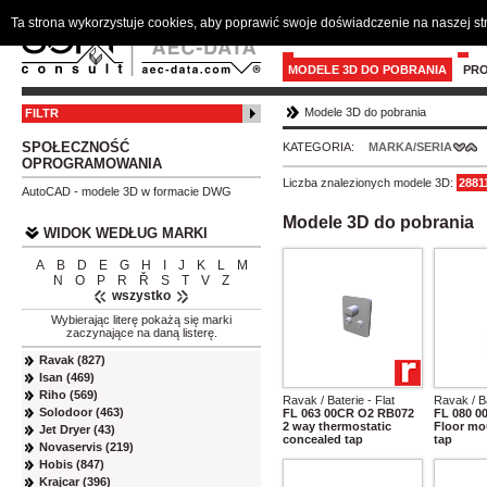
Ta strona wykorzystuje cookies, aby poprawić swoje doświadczenie na naszej s
MODELE 3D DO POBRANIA
PR
Modele 3D do pobrania
FILTR
SPOŁECZNOŚĆ
KATEGORIA:
MARKA/SERIA
OPROGRAMOWANIA
Liczba znalezionych modele 3D:
2881
AutoCAD - modele 3D w formacie DWG
Modele 3D do pobrania
WIDOK WEDŁUG MARKI
A
B
D
E
G
H
I
J
K
L
M
N
O
P
R
Ř
S
T
V
Z
wszystko
Wybierając literę pokażą się marki
zaczynające na daną listerę.
Ravak (827)
Isan (469)
Riho (569)
Ravak / Baterie - Flat
Ravak / Ba
Solodoor (463)
FL 063 00CR O2 RB072
FL 080 
2 way thermostatic
Floor mo
Jet Dryer (43)
concealed tap
tap
Novaservis (219)
Hobis (847)
Krajcar (396)