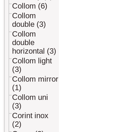
Collom (6)
Collom
double (3)
Collom
double
horizontal (3)
Collom light
(3)
Collom mirror
(1)
Collom uni
(3)
Corint inox
(2)