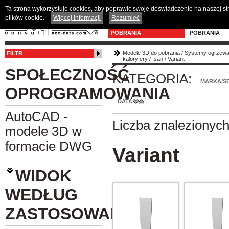
Ta strona wykorzystuje cookies, aby poprawić swoje doświadczenie na naszej s
plików cookie.
Więcej informacji
Rozumieć
MODELE 3D DO
PROGRAM D
POBRANIA
POBRANIA
Modele 3D do pobrania
/
Systemy ogrzewani
FILTR
kaloryfery
/
Isan
/
Variant
SPOŁECZNOŚĆ
KATEGORIA:
MARKA/SE
OPROGRAMOWANIA
DATA
AutoCAD -
Liczba znalezionyc
modele 3D w
formacie DWG
Variant
WIDOK
WEDŁUG
ZASTOSOWANIA