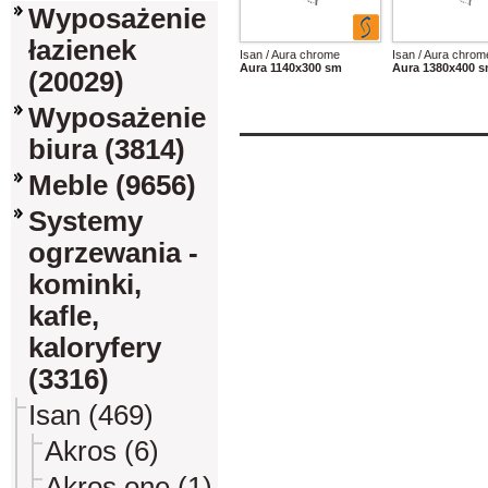
Wyposażenie
łazienek
Isan / Aura chrome
Isan / Aura chrom
Aura 1140x300 sm
Aura 1380x400 
(20029)
Wyposażenie
biura (3814)
Meble (9656)
Systemy
ogrzewania -
kominki,
kafle,
kaloryfery
(3316)
Isan (469)
Akros (6)
Akros one (1)