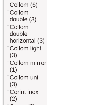
Collom (6)
Collom
double (3)
Collom
double
horizontal (3)
Collom light
(3)
Collom mirror
(1)
Collom uni
(3)
Corint inox
(2)