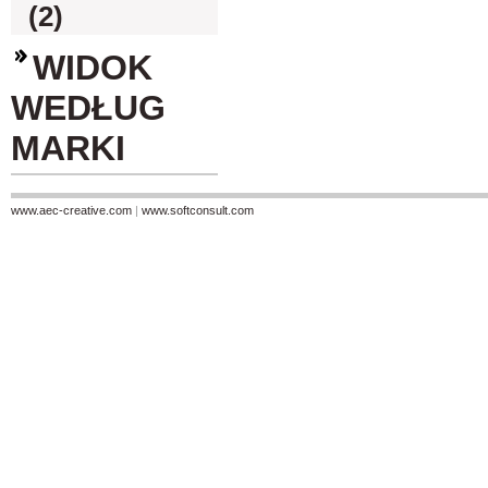
(2)
WIDOK
WEDŁUG
MARKI
www.aec-creative.com
|
www.softconsult.com