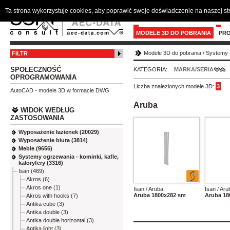
Ta strona wykorzystuje cookies, aby poprawić swoje doświadczenie na naszej s
MODELE 3D DO POBRANIA
PR
Modele 3D do pobrania
/
Systemy o
FILTR
SPOŁECZNOŚĆ
KATEGORIA:
MARKA/SERIA
OPROGRAMOWANIA
Liczba znalezionych modele 3D:
3
AutoCAD - modele 3D w formacie DWG
Aruba
WIDOK WEDŁUG
ZASTOSOWANIA
Wyposażenie łazienek (20029)
Wyposażenie biura (3814)
Meble (9656)
Systemy ogrzewania - kominki, kafle,
kaloryfery (3316)
Isan (469)
Akros (6)
Akros one (1)
Isan / Aruba
Isan / Aru
Aruba 1800x282 sm
Aruba 18
Akros with hooks (7)
Antika cube (3)
Antika double (3)
Antika double horizontal (3)
Antika light (3)