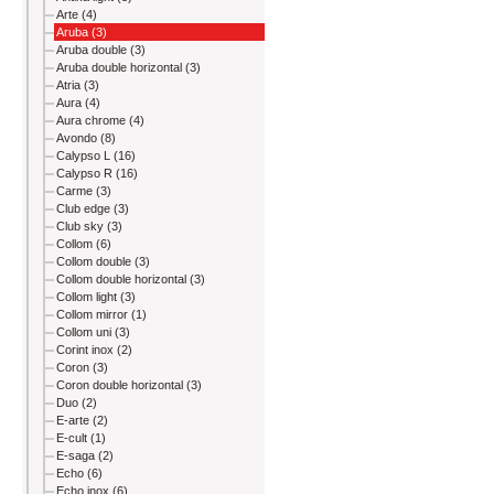
Arte (4)
Aruba (3)
Aruba double (3)
Aruba double horizontal (3)
Atria (3)
Aura (4)
Aura chrome (4)
Avondo (8)
Calypso L (16)
Calypso R (16)
Carme (3)
Club edge (3)
Club sky (3)
Collom (6)
Collom double (3)
Collom double horizontal (3)
Collom light (3)
Collom mirror (1)
Collom uni (3)
Corint inox (2)
Coron (3)
Coron double horizontal (3)
Duo (2)
E-arte (2)
E-cult (1)
E-saga (2)
Echo (6)
Echo inox (6)