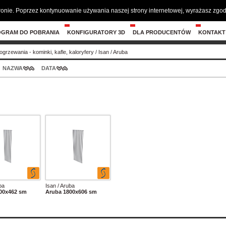
tronie. Poprzez kontynuowanie używania naszej strony internetowej, wyrażasz zg
OGRAM DO POBRANIA
KONFIGURATORY 3D
DLA PRODUCENTÓW
KONTAKT
grzewania - kominki, kafle, kaloryfery
/
Isan
/
Aruba
NAZWA
DATA
ba
Isan / Aruba
00x462 sm
Aruba 1800x606 sm