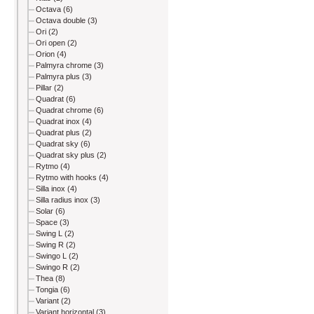
Octava (6)
Octava double (3)
Ori (2)
Ori open (2)
Orion (4)
Palmyra chrome (3)
Palmyra plus (3)
Pillar (2)
Quadrat (6)
Quadrat chrome (6)
Quadrat inox (4)
Quadrat plus (2)
Quadrat sky (6)
Quadrat sky plus (2)
Rytmo (4)
Rytmo with hooks (4)
Silla inox (4)
Silla radius inox (3)
Solar (6)
Space (3)
Swing L (2)
Swing R (2)
Swingo L (2)
Swingo R (2)
Thea (8)
Tongia (6)
Variant (2)
Variant horizontal (3)