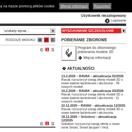
ČESKY
ENGLISH
DEUTSCH
POLSKA
odę na nasze pomocą plików cookie.
Więcej informacji
Rozumieć
Użytkownik niezalogowany
Logowanie
WYSZUKIWANIE SZCZEGÓŁOWE
POBIERANIE ZBIOROWE
RODZAJE WIDOKU:
Program do zbiorowego
1
pobierania modele 3D
Więcej informacji
AKTUALNOŚCI
13.2.2026 – RAVAK - aktualizacja 02/2026
Ravak rozszerzył swoją ofertę modeli 3D o
nowe baterie łazienkowe i akcesoria - 39
nowych modeli.
10.2.2026 – RAVAK - aktualizacja 03/2026
Ravak rozszerzył swoją ofertę modeli 3D o
nowe baterie łazienkowe i akcesoria - 11
nowych modeli.
22.12.2025 – RAVAK - aktualizacja 12/2025
Ravak rozszerzył swoją ofertę modeli 3D o
nowe baterie łazienkowe i akcesoria.
18.12.2025 – Solodoor - aktualizacja
12/2025
1
Solodoor rozszerzył swoją ofertę o nowe
serie Smart, Smart lacquer i Viva.