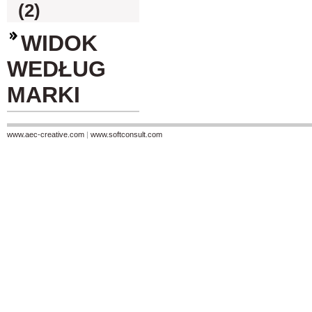
(2)
WIDOK
WEDŁUG
MARKI
www.aec-creative.com
|
www.softconsult.com