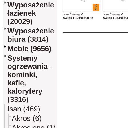
Wyposażenie
łazienek
Isan / Swing R
Isan / Swing R
Swing r 1210x600 sk
Swing r 1610x60
(20029)
Wyposażenie
biura (3814)
Meble (9656)
Systemy
ogrzewania -
kominki,
kafle,
kaloryfery
(3316)
Isan (469)
Akros (6)
Akros one (1)