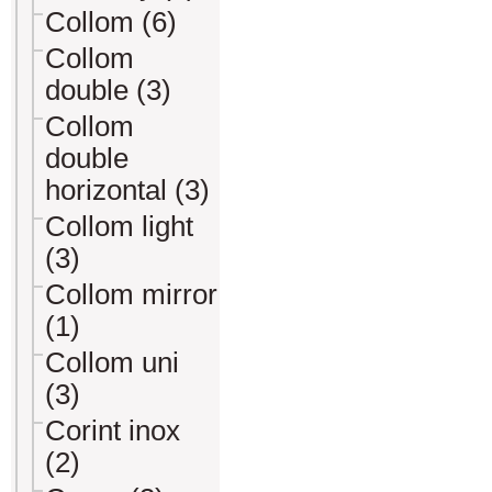
Collom (6)
Collom
double (3)
Collom
double
horizontal (3)
Collom light
(3)
Collom mirror
(1)
Collom uni
(3)
Corint inox
(2)