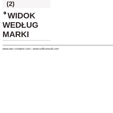
(2)
WIDOK
WEDŁUG
MARKI
www.aec-creative.com
|
www.softconsult.com