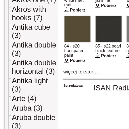
white matt
jasmine
w
matt
Pobierz
Akros with
Pobierz
hooks (7)
Antika cube
(3)
Antika double
84 - s20
85 - s22 pearl
8
transparent
black texture
g
(3)
paint
Pobierz
Pobierz
Antika double
horizontal (3)
więcej tekstur ...
Antika light
Sprzedawca:
ISAN Radiá
(3)
Arte (4)
Aruba (3)
Aruba double
(3)