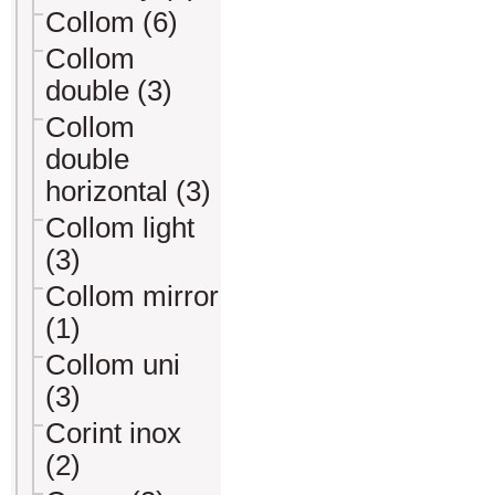
Collom (6)
Collom
double (3)
Collom
double
horizontal (3)
Collom light
(3)
Collom mirror
(1)
Collom uni
(3)
Corint inox
(2)