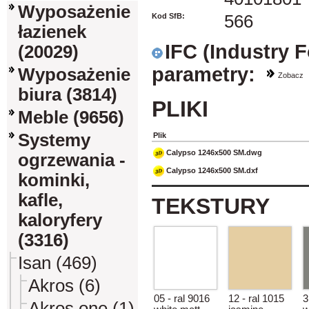
Wyposażenie
Kod SfB:
566
łazienek
IFC (Industry 
(20029)
parametry:
Wyposażenie
Zobacz
biura (3814)
PLIKI
Meble (9656)
Systemy
Plik
Calypso 1246x500 SM.dwg
ogrzewania -
Calypso 1246x500 SM.dxf
kominki,
kafle,
TEKSTURY
kaloryfery
(3316)
Isan (469)
Akros (6)
05 - ral 9016
12 - ral 1015
3
Akros one (1)