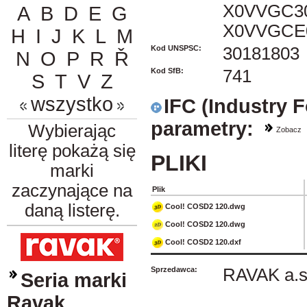
X0VVGC3
A
B
D
E
G
X0VVGCE
H
I
J
K
L
M
Kod UNSPSC:
30181803
N
O
P
R
Ř
Kod SfB:
741
S
T
V
Z
wszystko
IFC (Industry 
parametry:
Wybierając
Zobacz
literę pokażą się
PLIKI
marki
zaczynające na
Plik
daną listerę.
Cool! COSD2 120.dwg
Cool! COSD2 120.dwg
Cool! COSD2 120.dxf
Sprzedawca:
RAVAK a.s
Seria marki
Ravak