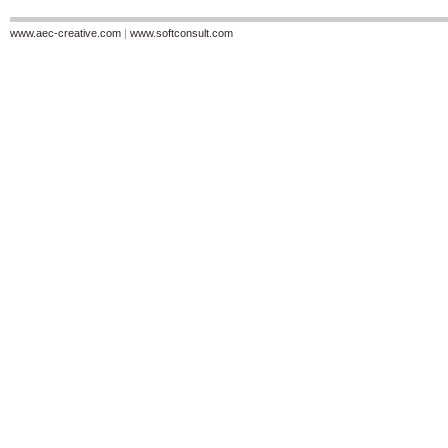
www.aec-creative.com
|
www.softconsult.com