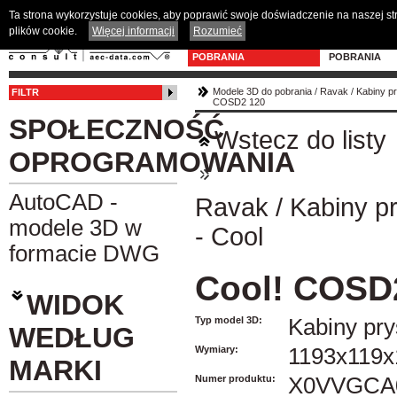
Ta strona wykorzystuje cookies, aby poprawić swoje doświadczenie na naszej s
plików cookie.
Więcej informacji
Rozumieć
MODELE 3D DO
PROGRAM D
POBRANIA
POBRANIA
Modele 3D do pobrania
/
Ravak
/
Kabiny p
FILTR
COSD2 120
SPOŁECZNOŚĆ
Wstecz do listy
OPROGRAMOWANIA
AutoCAD -
Ravak
/
Kabiny p
modele 3D w
- Cool
formacie DWG
Cool! COSD
WIDOK
Typ model 3D:
Kabiny pr
WEDŁUG
Wymiary:
1193x119x
MARKI
Numer produktu:
X0VVGCA