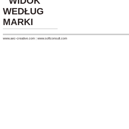
WIDOK
WEDŁUG
MARKI
www.aec-creative.com
|
www.softconsult.com