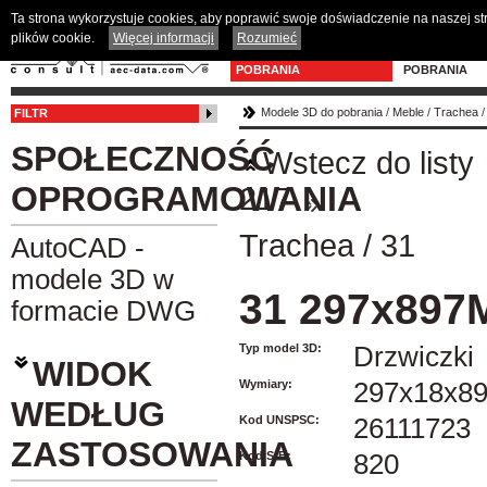
Ta strona wykorzystuje cookies, aby poprawić swoje doświadczenie na naszej s
plików cookie.
Więcej informacji
Rozumieć
MODELE 3D DO
PROGRAM D
POBRANIA
POBRANIA
Modele 3D do pobrania
/
Meble
/
Trachea
FILTR
SPOŁECZNOŚĆ
Wstecz do listy
OPROGRAMOWANIA
217
Trachea
/
31
AutoCAD -
modele 3D w
31 297x897
formacie DWG
Typ model 3D:
Drzwiczki
WIDOK
Wymiary:
297x18x8
WEDŁUG
Kod UNSPSC:
26111723
ZASTOSOWANIA
Kod SfB:
820