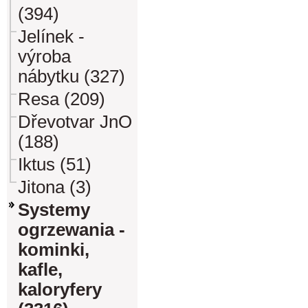
(394)
Jelínek -
výroba
nábytku (327)
Resa (209)
Dřevotvar JnO
(188)
Iktus (51)
Jitona (3)
Systemy
ogrzewania -
kominki,
kafle,
kaloryfery