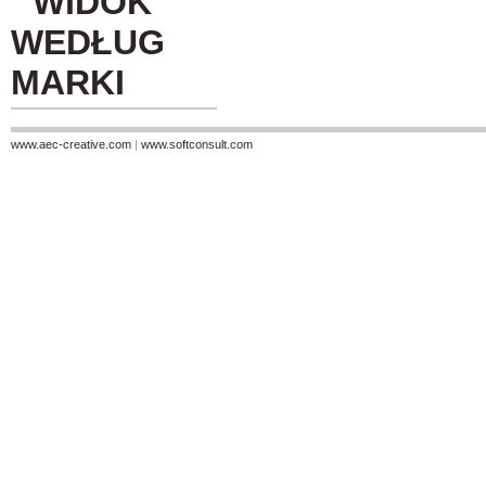
WIDOK
WEDŁUG
MARKI
www.aec-creative.com
|
www.softconsult.com