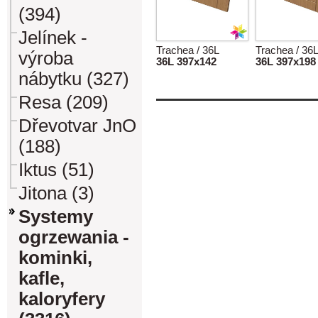
(394)
Jelínek -
Trachea / 36L
Trachea / 36
výroba
36L 397x142
36L 397x198
nábytku (327)
Resa (209)
Dřevotvar JnO
(188)
Iktus (51)
Jitona (3)
Systemy
ogrzewania -
kominki,
kafle,
kaloryfery