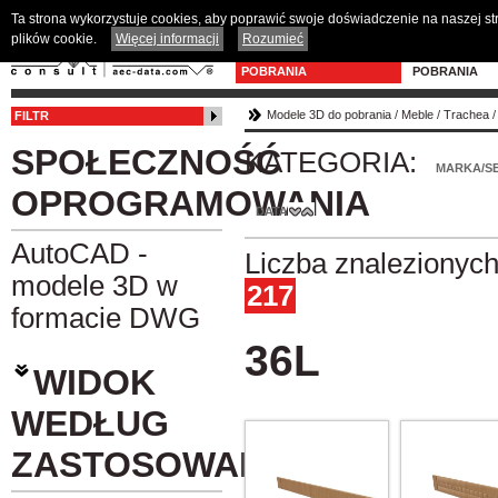
Ta strona wykorzystuje cookies, aby poprawić swoje doświadczenie na naszej s
plików cookie.
Więcej informacji
Rozumieć
MODELE 3D DO
PROGRAM D
POBRANIA
POBRANIA
Modele 3D do pobrania
/
Meble
/
Trachea
FILTR
SPOŁECZNOŚĆ
KATEGORIA:
MARKA/SE
OPROGRAMOWANIA
DATA
AutoCAD -
Liczba znalezionyc
modele 3D w
217
formacie DWG
36L
WIDOK
WEDŁUG
ZASTOSOWANIA