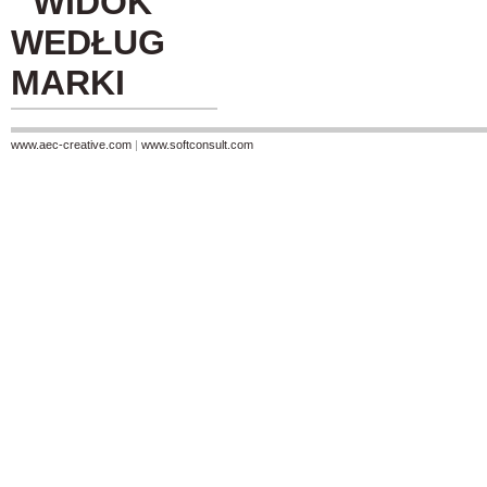
WIDOK
WEDŁUG
MARKI
www.aec-creative.com
|
www.softconsult.com