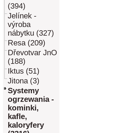
(394)
Jelínek -
výroba
nábytku (327)
Resa (209)
Dřevotvar JnO
(188)
Iktus (51)
Jitona (3)
Systemy
ogrzewania -
kominki,
kafle,
kaloryfery