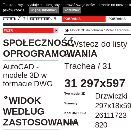
Ta strona wykorzystuje cookies, aby poprawić swoje doświadczenie na naszej s
plików cookie.
Więcej informacji
Rozumieć
MODELE 3D DO
PROGRAM D
POBRANIA
POBRANIA
Modele 3D do pobrania
/
Meble
/
Trachea
FILTR
SPOŁECZNOŚĆ
Wstecz do listy
OPROGRAMOWANIA
217
Trachea
/
31
AutoCAD -
modele 3D w
31 297x597
formacie DWG
Typ model 3D:
Drzwiczki
WIDOK
Wymiary:
297x18x5
WEDŁUG
Kod UNSPSC:
26111723
ZASTOSOWANIA
Kod SfB:
820