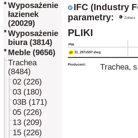
Wyposażenie
IFC (Industry 
łazienek
parametry:
Zobacz
(20029)
PLIKI
Wyposażenie
biura (3814)
Plik
Meble (9656)
31_297x597.dwg
Trachea
Producent:
Trachea, s.
(8484)
02 (226)
03 (180)
03B (171)
05 (226)
13 (209)
15 (226)