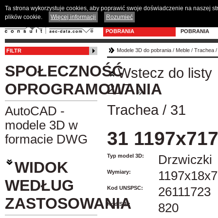
Ta strona wykorzystuje cookies, aby poprawić swoje doświadczenie na naszej s
plików cookie.
Więcej informacji
Rozumieć
MODELE 3D DO
PROGRAM D
POBRANIA
POBRANIA
Modele 3D do pobrania
/
Meble
/
Trachea
FILTR
SPOŁECZNOŚĆ
Wstecz do listy
OPROGRAMOWANIA
217
Trachea
/
31
AutoCAD -
modele 3D w
31 1197x71
formacie DWG
Typ model 3D:
Drzwiczki
WIDOK
Wymiary:
1197x18x7
WEDŁUG
Kod UNSPSC:
26111723
ZASTOSOWANIA
Kod SfB:
820