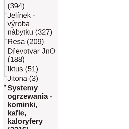
(394)
Jelínek -
výroba
nábytku (327)
Resa (209)
Dřevotvar JnO
(188)
Iktus (51)
Jitona (3)
Systemy
ogrzewania -
kominki,
kafle,
kaloryfery