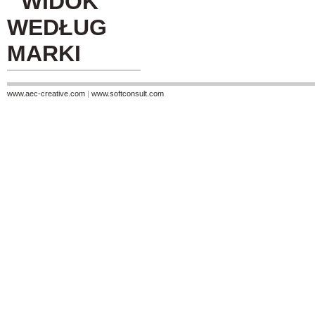
WIDOK
WEDŁUG
MARKI
www.aec-creative.com
|
www.softconsult.com