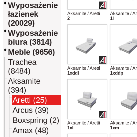
Wyposażenie
łazienek
Aksamite / Aretti
Aksamite / Ar
2
1l
(20029)
Wyposażenie
biura (3814)
Meble (9656)
Trachea
Aksamite / Aretti
Aksamite / Ar
(8484)
1xddl
1xddp
Aksamite
(394)
Aretti (25)
Arcus (39)
Boxspring (2)
Aksamite / Aretti
Aksamite / Ar
1xl
1xm
Amax (48)