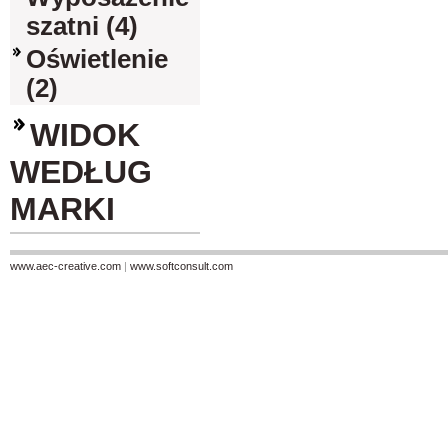
szatni (4)
Oświetlenie
(2)
WIDOK
WEDŁUG
MARKI
www.aec-creative.com
|
www.softconsult.com