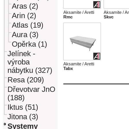
Aras (2)
Aksamite / Aretti
Aksamite / Ar
Arin (2)
Rmc
Skvc
Atlas (19)
Aura (3)
Opěrka (1)
Jelínek -
výroba
Aksamite / Aretti
nábytku (327)
Tabx
Resa (209)
Dřevotvar JnO
(188)
Iktus (51)
Jitona (3)
Systemy