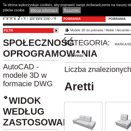
Ta strona wykorzystuje cookies, aby poprawić swoje doświadczenie na naszej s
plików cookie.
Więcej informacji
Rozumieć
MODELE 3D DO
PROGRAM D
POBRANIA
POBRANIA
Modele 3D do pobrania
/
Meble
/
Aksamite
FILTR
SPOŁECZNOŚĆ
KATEGORIA:
MARKA/SE
OPROGRAMOWANIA
DATA
AutoCAD -
Liczba znalezionyc
modele 3D w
formacie DWG
Aretti
WIDOK
WEDŁUG
ZASTOSOWANIA