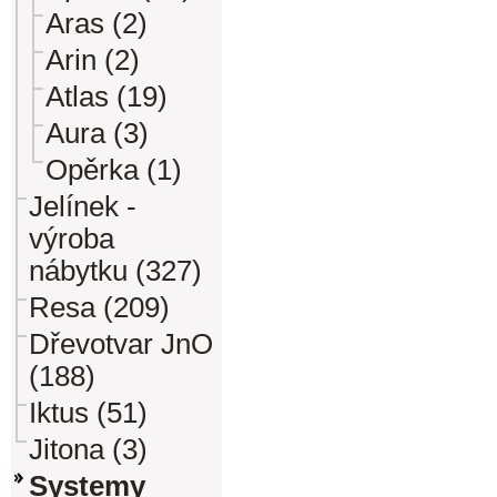
Aras (2)
Arin (2)
Atlas (19)
Aura (3)
Opěrka (1)
Jelínek -
výroba
nábytku (327)
Resa (209)
Dřevotvar JnO
(188)
Iktus (51)
Jitona (3)
Systemy