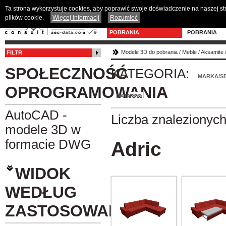
Ta strona wykorzystuje cookies, aby poprawić swoje doświadczenie na naszej s
plików cookie.
Więcej informacji
Rozumieć
MODELE 3D DO
PROGRAM D
POBRANIA
POBRANIA
Modele 3D do pobrania
/
Meble
/
Aksamite
FILTR
SPOŁECZNOŚĆ
KATEGORIA:
MARKA/SE
OPROGRAMOWANIA
DATA
AutoCAD -
Liczba znalezionyc
modele 3D w
formacie DWG
Adric
WIDOK
WEDŁUG
ZASTOSOWANIA