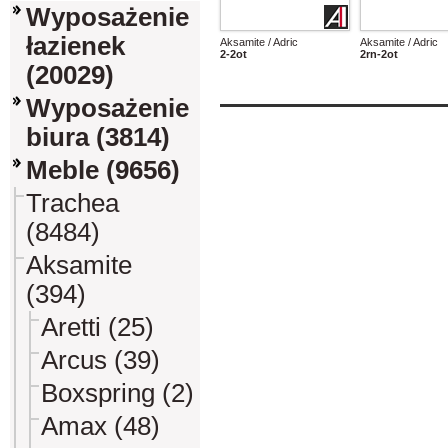
Wyposażenie
łazienek
Aksamite / Adric
Aksamite / Adric
2-2ot
2rn-2ot
(20029)
Wyposażenie
biura (3814)
Meble (9656)
Trachea
(8484)
Aksamite
(394)
Aretti (25)
Arcus (39)
Boxspring (2)
Amax (48)