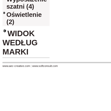
szatni (4)
Oświetlenie
(2)
WIDOK
WEDŁUG
MARKI
www.aec-creative.com
|
www.softconsult.com