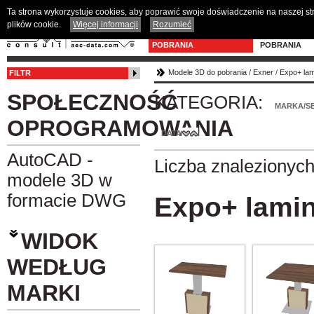
Ta strona wykorzystuje cookies, aby poprawić swoje doświadczenie na naszej s
plików cookie.
Więcej informacji
Rozumieć
MODELE 3D DO
PROGRAM D
POBRANIA
POBRANIA
Modele 3D do pobrania
/
Exner
/
Expo+ lam
FILTR
SPOŁECZNOŚĆ
KATEGORIA:
MARKA/SE
OPROGRAMOWANIA
DATA
AutoCAD -
Liczba znalezionyc
modele 3D w
formacie DWG
Expo+ lamin
WIDOK
WEDŁUG
MARKI