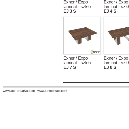
Exner / Expo+
Exner / Expo
laminat - szkło
laminat - szk
EJ 3 S
EJ 4 S
Exner / Expo+
Exner / Expo
laminat - szkło
laminat - szk
EJ 7 S
EJ 8 S
www.aec-creative.com
|
www.softconsult.com