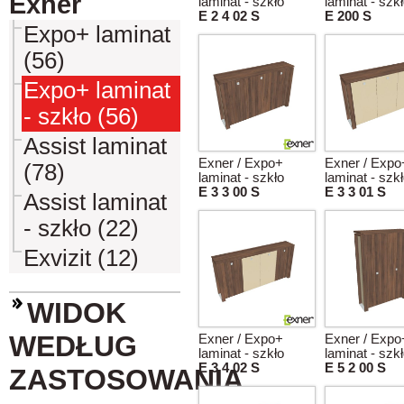
Exner
laminat - szkło
laminat - szk
E 2 4 02 S
E 200 S
Expo+ laminat
(56)
Expo+ laminat
- szkło (56)
Assist laminat
Exner / Expo+
Exner / Expo
(78)
laminat - szkło
laminat - szk
E 3 3 00 S
E 3 3 01 S
Assist laminat
- szkło (22)
Exvizit (12)
WIDOK
WEDŁUG
Exner / Expo+
Exner / Expo
laminat - szkło
laminat - szk
E 3 4 02 S
E 5 2 00 S
ZASTOSOWANIA