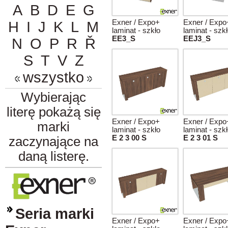
A
B
D
E
G
Exner / Expo+
Exner / Expo
H
I
J
K
L
M
laminat - szkło
laminat - szk
EE3_S
EEJ3_S
N
O
P
R
Ř
S
T
V
Z
wszystko
Wybierając
literę pokażą się
Exner / Expo+
Exner / Expo
marki
laminat - szkło
laminat - szk
E 2 3 00 S
E 2 3 01 S
zaczynające na
daną listerę.
Seria marki
Exner / Expo+
Exner / Expo